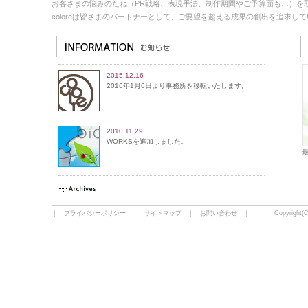
お客さまの悩みのたね（PR戦略、表現手法、制作期間やご予算面も…）を
coloreは皆さまのパートナーとして、ご要望を超える成果の創出を追求し
2015.12.16
2016年1月6日より事務所を移転いたします。
2010.11.29
WORKSを追加しました。
｜
プライバシーポリシー
｜
サイトマップ
｜
お問い合わせ
｜ Copyright(C)2009 c